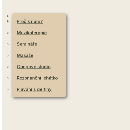
PRONÁJEM PROSTOR
OSTATNÍ
Proč k nám?
Muzikoterapie
Semináře
Masáže
Gongové studio
Rezonanční lehátko
Plavání s delfíny