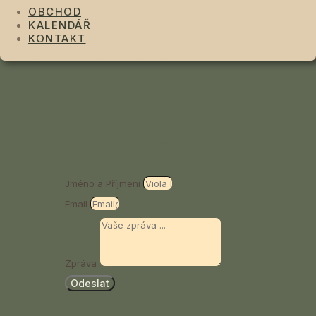
OBCHOD
KALENDÁŘ
KONTAKT
Kontaktní formulář
Jméno a Příjmení
Email
Zpráva
Odeslat