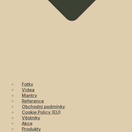
Místa si rezervujte na tel. 608 820 930 nebo 721
295 852 nebo mailem info@dajanapraha.cz.
Vstupné je dobrovolné (můžete sami ohodnotit,
jaký přínos pro Vás setkání bude mít).
Chcete se zúčastnit této akce
nebo máte nějaké dotazy?
Napište nám přes tento
formulář nebo použijte
telefonní čísla či emailové
adresy ze sekce
KONTAKTY
.
Fotky
Videa
Mantry
Reference
Obchodní podmínky
Cookie Policy (EU)
Věstníky
Akce
Produkty