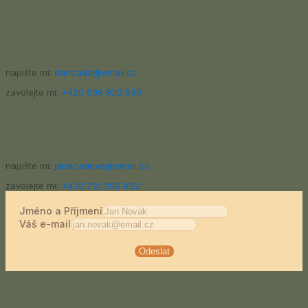
Dan Čada
napište mi:
dancada@email.cz
zavolejte mi:
+420 608 820 930
Jana Čadová
napište mi:
janacadova@email.cz
zavolejte mi:
‭+420 721 295 852‬
Jméno a Příjmení
Váš e-mail