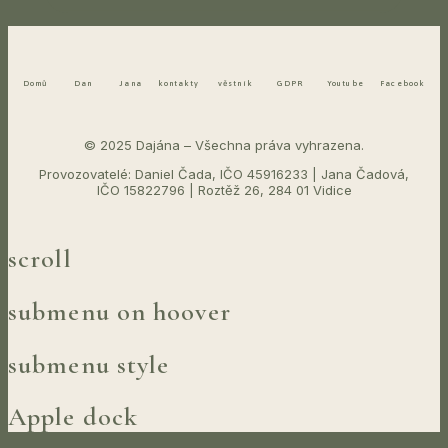
Domů
Dan
Jana
kontakty
věstník
GDPR
Youtube
Facebook
© 2025 Dajána – Všechna práva vyhrazena.
Provozovatelé: Daniel Čada, IČO 45916233 | Jana Čadová,
IČO 15822796 | Roztěž 26, 284 01 Vidice
scroll
submenu on hoover
submenu style
Apple dock